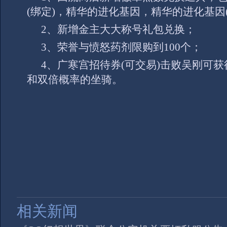
(
绑定
)
，精华的进化基因，精华的进化基因
2、
新增金主大大称号礼包兑换；
3、
荣誉与愤怒药剂限购到
100
个；
4、
广寒宫招待券
(
可交易
)
击败吴刚可获
和双倍概率的坐骑。
相关新闻