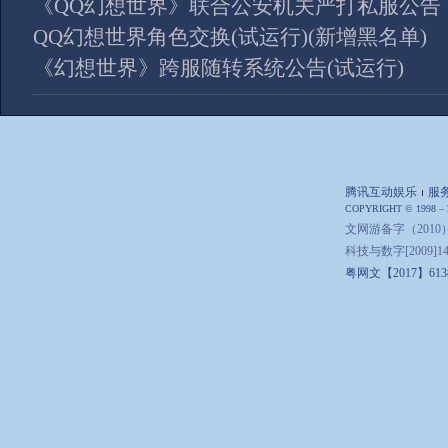
《QQ幻想世界》联合公安机关严打私服公告
QQ幻想世界角色交换(试运行)(新增黑名单)
《幻想世界》跨服随转系统公告(试运行)
腾讯互动娱乐
服
|
COPYRIGHT © 1998 –
文网游备字（2010）
科技与数字[2009]142号
粤网文【2017】6138