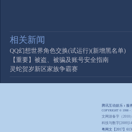
相关新闻
QQ幻想世界角色交换(试运行)(新增黑名单)
【重要】被盗、被骗及账号安全指南
灵蛇贺岁新区家族争霸赛
腾讯互动娱乐
服
|
COPYRIGHT © 1998 –
文网游备字（2010）
科技与数字[2009]142号
粤网文【2017】6138